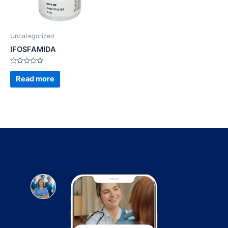
Uncategorized
IFOSFAMIDA
Rated
0
Read more
out
of
5