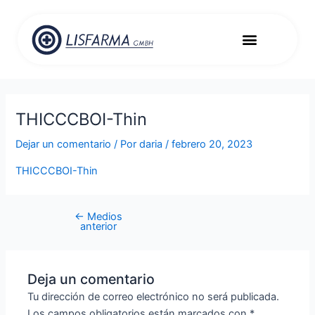
Ir
Navegación
al
de
Menu
contenido
entradas
Expediente médico
Importación de medicamentos
THICCCBOI-Thin
Dejar un comentario
/ Por
daria
/
febrero 20, 2023
THICCCBOI-Thin
←
Medios
anterior
Deja un comentario
Tu dirección de correo electrónico no será publicada.
Los campos obligatorios están marcados con
*