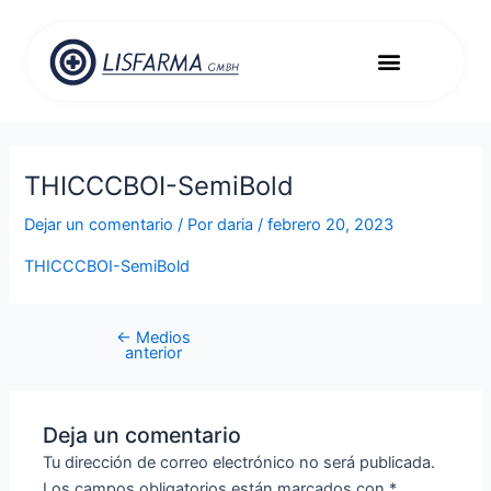
Ir
Navegación
al
de
Menu
contenido
entradas
Expediente médico
Importación de medicamentos
THICCCBOI-SemiBold
Dejar un comentario
/ Por
daria
/
febrero 20, 2023
THICCCBOI-SemiBold
←
Medios
anterior
Deja un comentario
Tu dirección de correo electrónico no será publicada.
Los campos obligatorios están marcados con
*