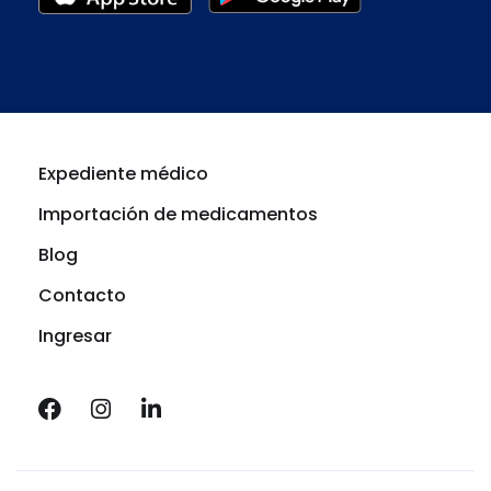
Expediente médico
Importación de medicamentos
Blog
Contacto
Ingresar
F
I
L
a
n
i
c
s
n
e
t
k
b
a
e