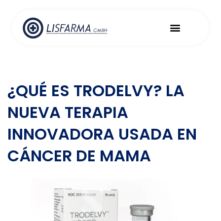
Ir
al
Menu
contenido
Expediente médico
Importación de medicamentos
¿QUÉ ES TRODELVY? LA
NUEVA TERAPIA
INNOVADORA USADA EN
CÁNCER DE MAMA