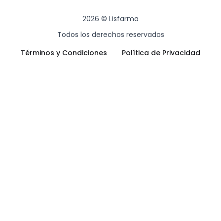
o
g
d
o
r
i
2026 © Lisfarma
k
a
n
m
Todos los derechos reservados
-
i
Términos y Condiciones
Política de Privacidad
n